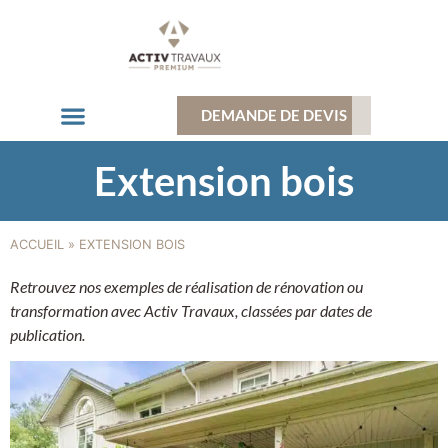
DEMANDE DE DEVIS
Qui Sommes-Nous ?
Domaines D’intervention
Nos Réalisations
Extension bois
ACCUEIL
»
EXTENSION BOIS
Retrouvez nos exemples de réalisation de rénovation ou
transformation avec Activ Travaux, classées par dates de
publication.