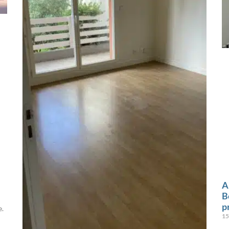
A
n
B
p
e.
15