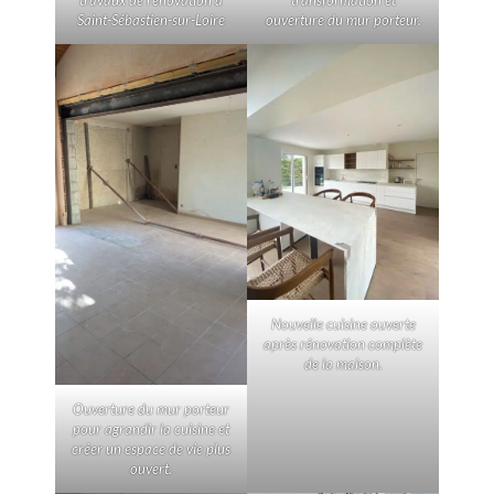
Saint-Sébastien-sur-Loire
ouverture du mur porteur.
Nouvelle cuisine ouverte
après rénovation complète
de la maison.
Ouverture du mur porteur
pour agrandir la cuisine et
créer un espace de vie plus
ouvert.