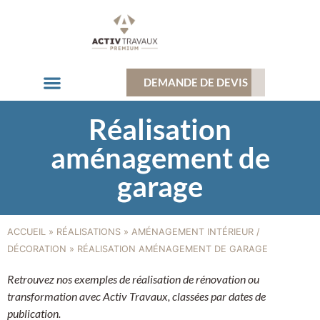
DEMANDE DE DEVIS
Qui Sommes-Nous ?
Domaines D’intervention
Nos Réalisations
Réalisation
aménagement de
garage
ACCUEIL
»
RÉALISATIONS
»
AMÉNAGEMENT INTÉRIEUR /
DÉCORATION
»
RÉALISATION AMÉNAGEMENT DE GARAGE
Retrouvez nos exemples de réalisation de rénovation ou
transformation avec Activ Travaux, classées par dates de
publication.